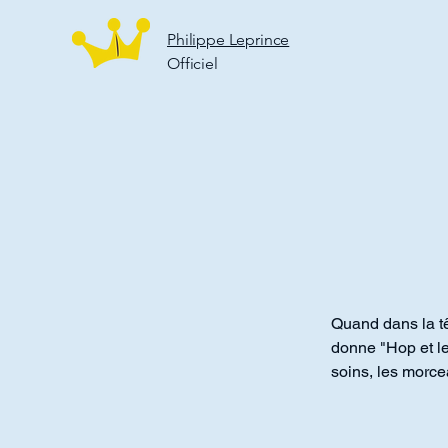
Philippe Leprince
Officiel
Quand dans la tê
donne "Hop et le 
soins, les morce
s'écoute super a
de notre imaginair
ATTENTION : Ceci