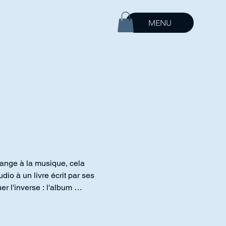
MENU
ange à la musique, cela 
io à un livre écrit par ses 
 l'inverse : l'album 
 peut-être une autre part 
 dans leur entièreté 