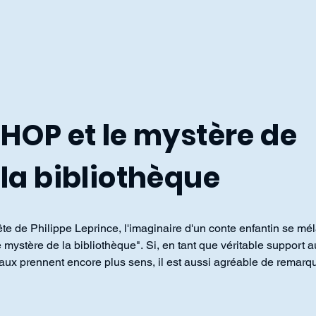
HOP et le mystère de
la bibliothèque
te de Philippe Leprince, l'imaginaire d'un conte enfantin se mél
mystère de la bibliothèque". Si, en tant que véritable support aud
aux prennent encore plus sens, il est aussi agréable de remarquer
gréablement même sans en connaître l'histoire de fond, et laisse
e lointain enfantin faire le reste..

 n'est que la page de pré-écoute,  pour découvrir les morceaux